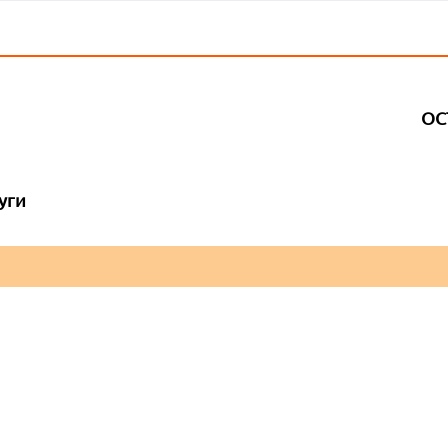
ОС
уги