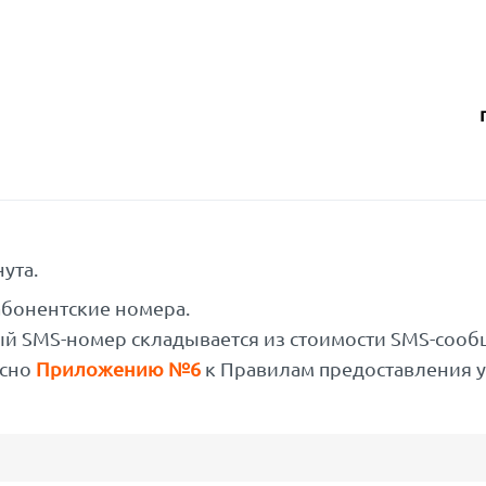
ута.
абонентские номера.
ый SMS-номер складывается из стоимости SMS-соо
асно
Приложению №6
к Правилам предоставления 