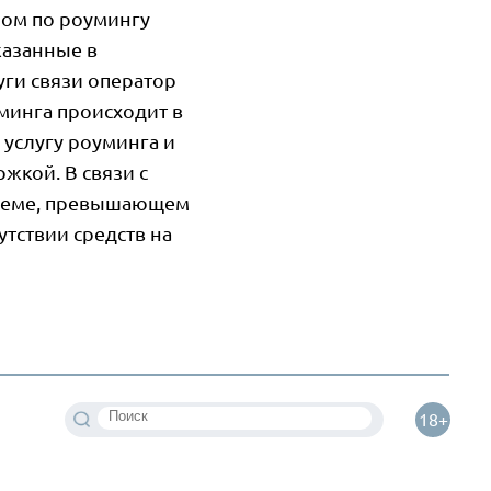
ром по роумингу
казанные в
уги связи оператор
минга происходит в
услугу роуминга и
жкой. В связи с
бъеме, превышающем
утствии средств на
18+