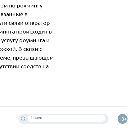
ром по роумингу
казанные в
уги связи оператор
минга происходит в
услугу роуминга и
жкой. В связи с
бъеме, превышающем
утствии средств на
18+