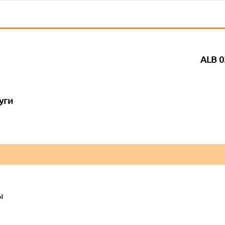
ALB 0
уги
ы