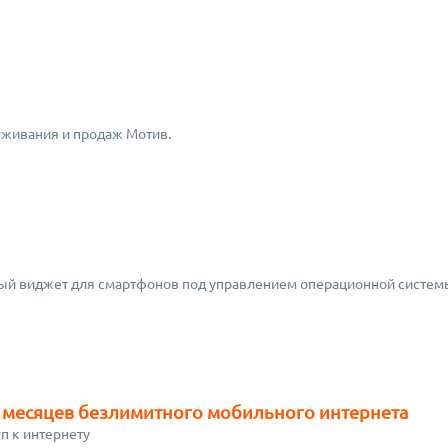
уживания и продаж Мотив.
ый виджет для смартфонов под управлением операционной системы
 месяцев безлимитного мобильного интернета
п к интернету