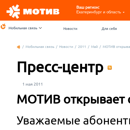
Ваш регион:
Екатеринбург и область
Мобильная связь
Новости
Для себя
/
Мобильная связь
/
Новости
/
2011
/
Май
/
МОТИВ открыва
Пресс-центр
1 мая 2011
МОТИВ открывает 
Уважаемые абоненты