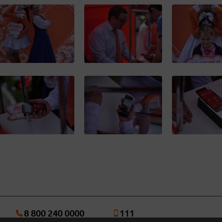
8 800 240 0000
111