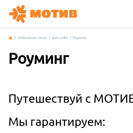
/
Мобильная связь
/
Для себя
/
Роуминг
Роуминг
Путешествуй с
МОТИ
Мы гарантируем: